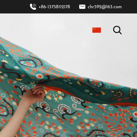
+86-13758112178
chr592@163.com