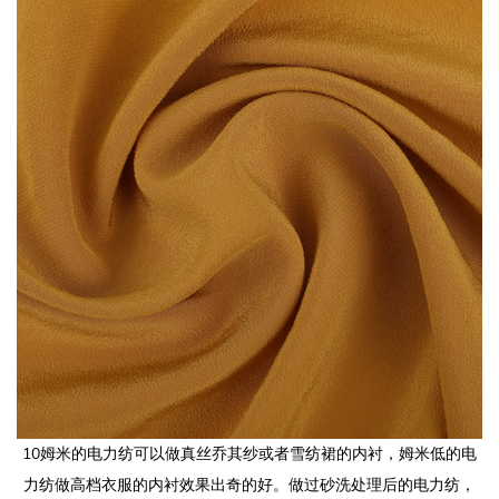
10姆米的电力纺可以做真丝乔其纱或者雪纺裙的内衬，姆米低的电
力纺做高档衣服的内衬效果出奇的好。做过砂洗处理后的电力纺，