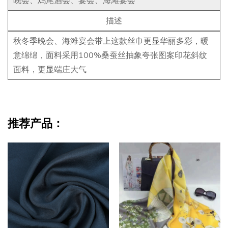
晚会、鸡尾酒会、宴会、海滩宴会
描述
秋冬季晚会、海滩宴会带上这款丝巾更显华丽多彩，暖
意绵绵，面料采用100%桑蚕丝抽象夸张图案印花斜纹
面料，更显端庄大气
推荐产品：