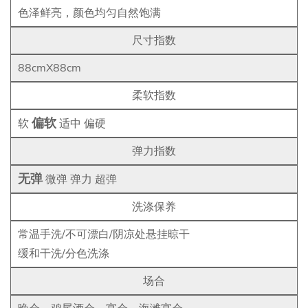
色泽鲜亮，颜色均匀自然饱满
尺寸指数
88cmX88cm
柔软指数
偏软
软
适中 偏硬
弹力指数
无弹
微弹 弹力 超弹
洗涤保养
常温手洗/不可漂白/阴凉处悬挂晾干
缓和干洗/分色洗涤
场合