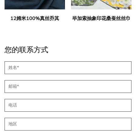
12姆米100%真丝乔其
毕加索抽象印花桑蚕丝丝巾
您的联系方式